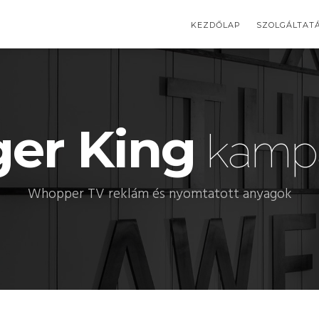
KEZDŐLAP
SZOLGÁLTAT
er King
kamp
Whopper TV reklám és nyomtatott anyagok