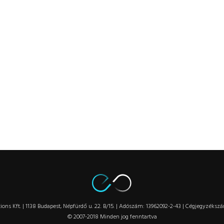
ions Kft. | 1138 Budapest, Népfürdő u. 22. B/15. | Adószám: 13962092-2-43 | Cégjegyzéksz
© 2007-2018 Minden jog fenntartva