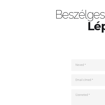
Beszélges
Lép