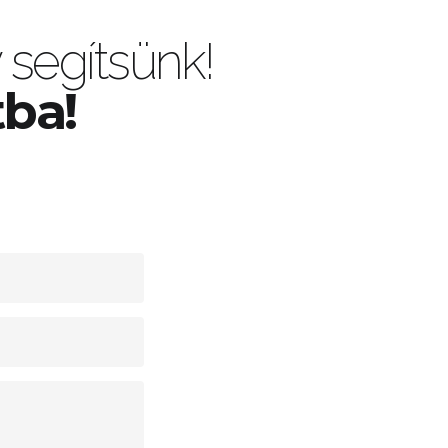
segítsünk!
tba!