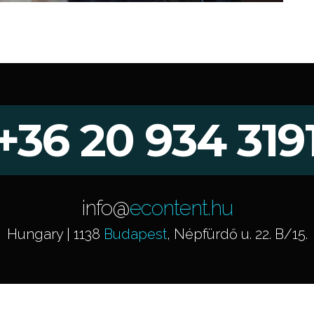
+36 20 934 319
info@
econtent.hu
Hungary | 1138
Budapest
, Népfürdő u. 22. B/15.