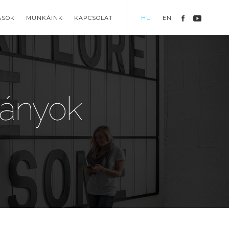
ÁSOK
MUNKÁINK
KAPCSOLAT
HU
EN
ányok