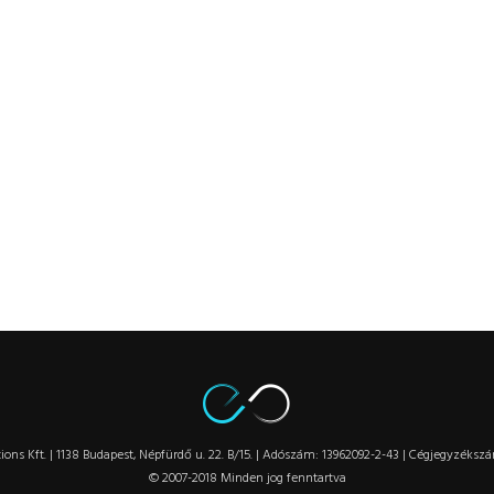
ions Kft. | 1138 Budapest, Népfürdő u. 22. B/15. | Adószám: 13962092-2-43 | Cégjegyzéksz
© 2007-2018 Minden jog fenntartva