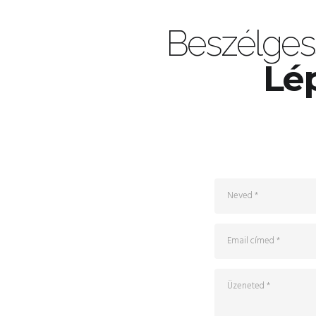
Beszélges
Lép