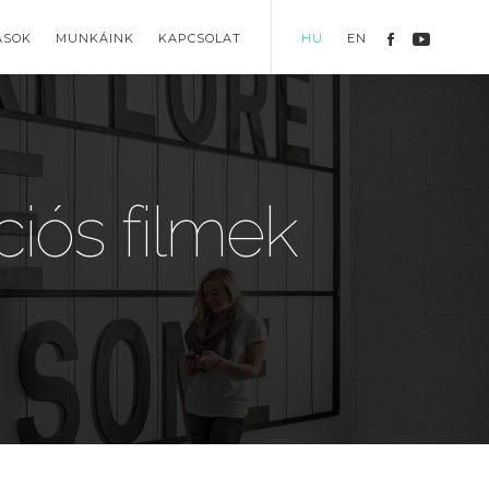
ÁSOK
MUNKÁINK
KAPCSOLAT
HU
EN
iós filmek