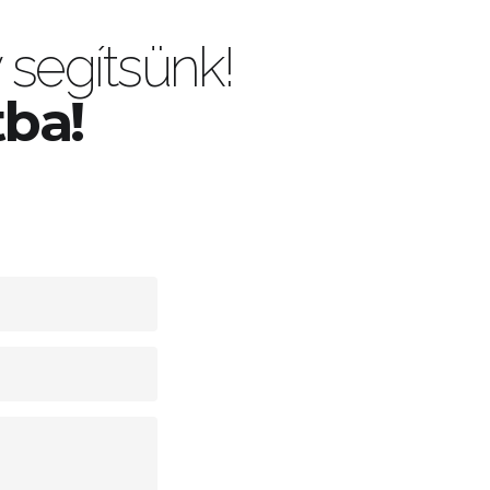
segítsünk!
tba!