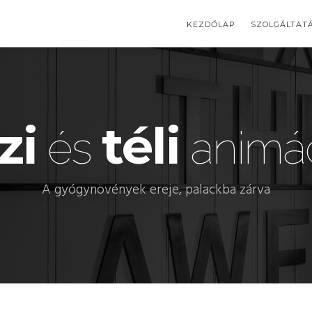
KEZDŐLAP
SZOLGÁLTAT
zi
téli
és
animác
A gyógynövények ereje, palackba zárva