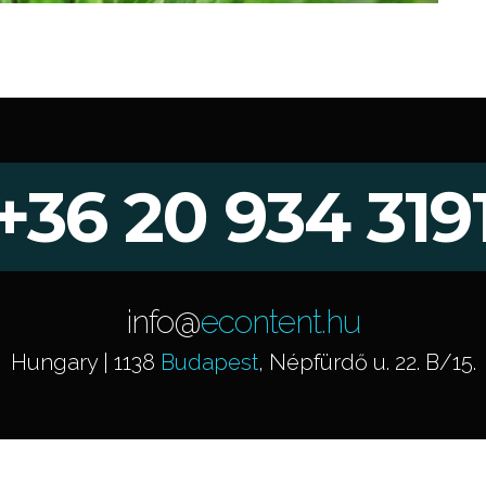
+36 20 934 319
info@
econtent.hu
Hungary | 1138
Budapest
, Népfürdő u. 22. B/15.