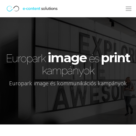
Tog
nav
image
print
Europark
és
kampányok
Europark image és kommunikációs kampányok