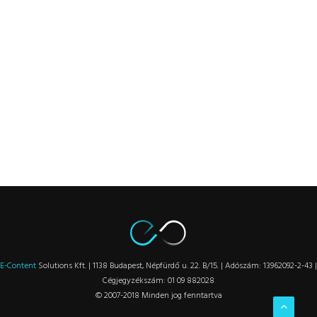
E-Content
Solutions Kft. | 1138 Budapest, Népfürdő u. 22. B/15. | Adószám: 13962092-2-43 |
Cégjegyzékszám: 01 09 882028
© 2007-2018 Minden jog fenntartva