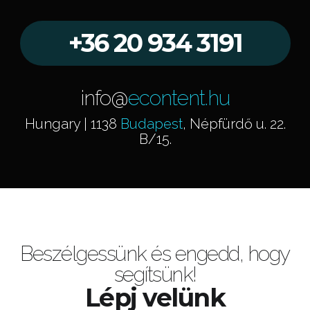
+36 20 934 3191
info@
econtent.hu
Hungary | 1138
Budapest
, Népfürdő u. 22.
B/15.
Beszélgessünk és engedd, hogy
segítsünk!
Lépj velünk