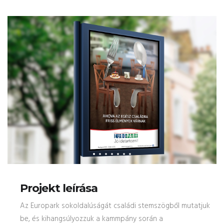
Projekt leírása
Az Europark sokoldalúságát családi stemszögből mutatjuk
be, és kihangsúlyozzuk a kammpány során a