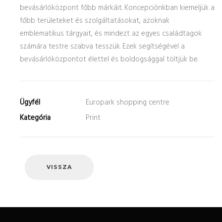
bevásárlóközpont főbb márkáit. Koncepciónkban kiemeljük a
főbb területeket és szolgáltatásokat, azoknak
emblematikus tárgyait, és mindezt az egyes családtagok
számára testre szabva tesszük. Ezek segítségével a
bevásárlóközpontot élettel és boldogsággal töltjük be.
Ügyfél
Europark shopping centre
Kategória
Print
VISSZA