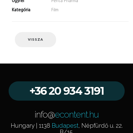
Ügyfél
Penta Pharma
Kategória
Film
VISSZA
+36 20 934 3191
info@
econtent.hu
Hungary | 1138
Budapest
, Népfürdő u. 22.
B/15.