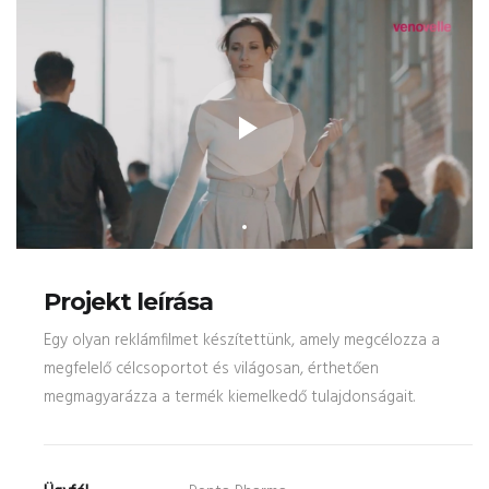
Projekt leírása
Egy olyan reklámfilmet készítettünk, amely megcélozza a
megfelelő célcsoportot és világosan, érthetően
megmagyarázza a termék kiemelkedő tulajdonságait.