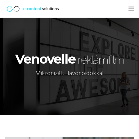
Tog
nav
Venovelle
reklámfilm
Mikronizált flavonoidokkal