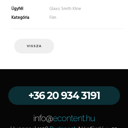
Ügyfél
Glaxo Smith Kline
Kategória
Film
VISSZA
+36 20 934 3191
info@
econtent.hu