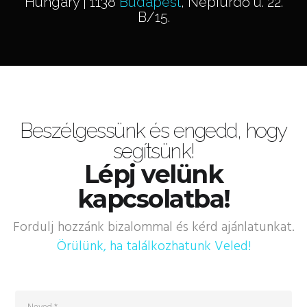
Hungary | 1138
Budapest
, Népfürdő u. 22.
B/15.
Beszélgessünk és engedd, hogy
segítsünk!
Lépj velünk
kapcsolatba!
Fordulj hozzánk bizalommal és kérd ajánlatunkat.
Örülünk, ha találkozhatunk Veled!