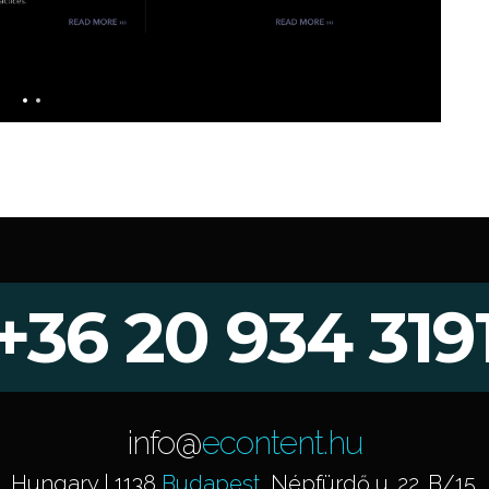
+36 20 934 319
info@
econtent.hu
Hungary | 1138
Budapest
, Népfürdő u. 22. B/15.