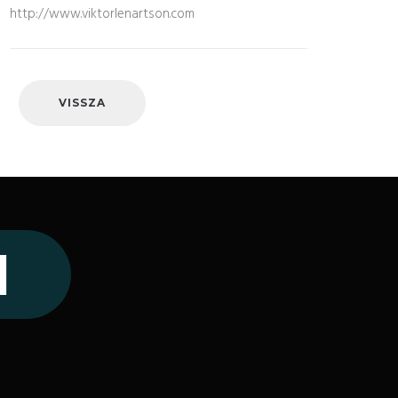
http://www.viktorlenartson.com
VISSZA
1