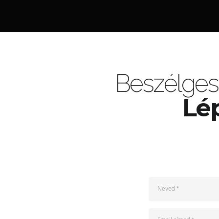
Beszélges
Lép