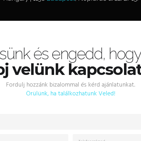
sünk és engedd, hogy 
j velünk kapcsola
Fordulj hozzánk bizalommal és kérd ajánlatunkat.
Örülünk, ha találkozhatunk Veled!