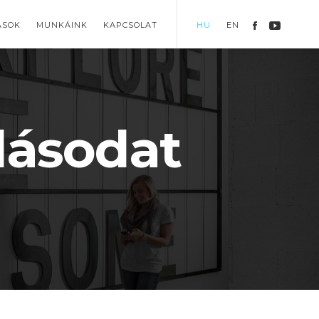
ÁSOK
MUNKÁINK
KAPCSOLAT
HU
EN
llásodat