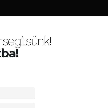
segítsünk!
tba!