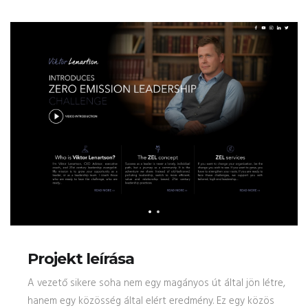
Projekt leírása
A vezető sikere soha nem egy magányos út által jön létre,
hanem egy közösség által elért eredmény. Ez egy közös