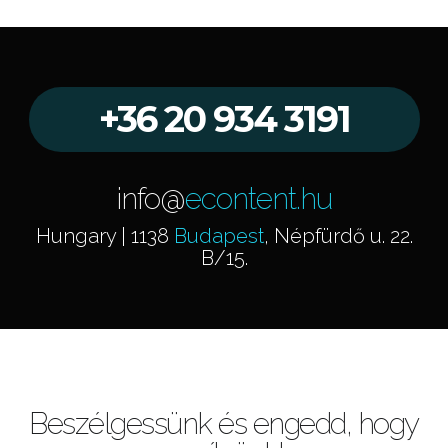
+36 20 934 3191
info@
econtent.hu
Hungary | 1138
Budapest
, Népfürdő u. 22.
B/15.
Beszélgessünk és engedd, hogy