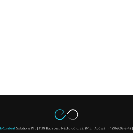
E-Content
Solutions Kft. | 1138 Budapest, Népfürdő u. 22. B/15. | Adószám: 13962092-2-43 |