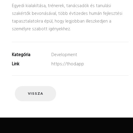
Egyedi kialakítása, trénerek, tanácsadók és tanulási
szakértők bevonásával, több évtizedes humán fejlesztési
tapasztalatokra épül, hogy legjobban illeszkedjen a
személyre szabott igényekhez.
Kategória
Development
Link
https://thod.app
VISSZA