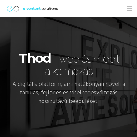
Tog
nav
Thod
- web és mobil
alkalmazás
A digitális platform, ami hatékonyan növeli a
tanulás, fejlődés és viselkedésváltozás
hosszútávú beépülését.