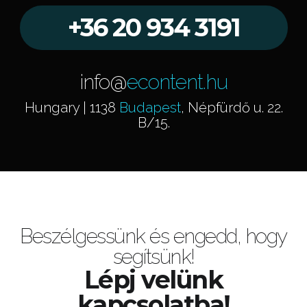
+36 20 934 3191
info@
econtent.hu
Hungary | 1138
Budapest
, Népfürdő u. 22.
B/15.
Beszélgessünk és engedd, hogy
segítsünk!
Lépj velünk
kapcsolatba!