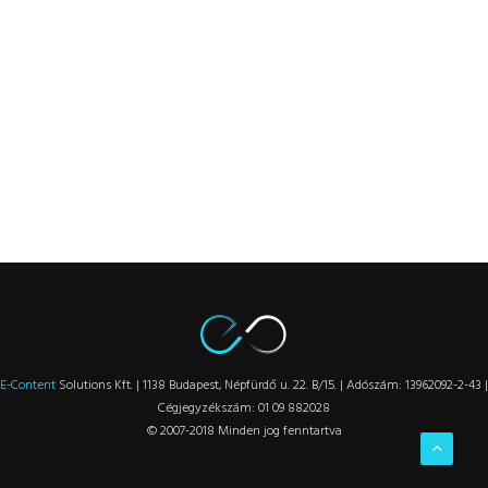
E-Content
Solutions Kft. | 1138 Budapest, Népfürdő u. 22. B/15. | Adószám: 13962092-2-43 |
Cégjegyzékszám: 01 09 882028
© 2007-2018 Minden jog fenntartva