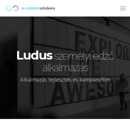
Tog
nav
Ludus
személyi edző
alkalmazás
Alkalmazás fejlesztés és kampányfilm