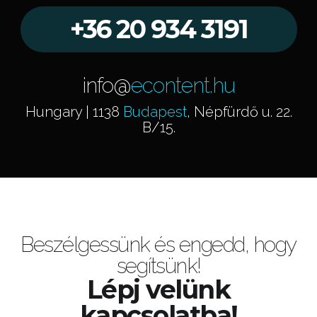
+36 20 934 3191
info@
econtent.hu
Hungary | 1138
Budapest
, Népfürdő u. 22.
B/15.
Beszélgessünk és engedd, hogy
segítsünk!
Lépj velünk
kapcsolatba!