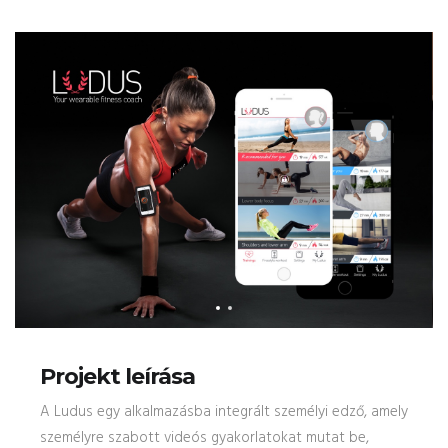
Projekt leírása
A Ludus egy alkalmazásba integrált személyi edző, amely
személyre szabott videós gyakorlatokat mutat be,