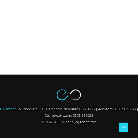
E-Content
Solutions Kft. | 1138 Budapest, Népfürdő u. 22. B/15. | Adószám: 13962092-2-43 |
Cégjegyzékszám: 01 09 882028
© 2007-2018 Minden jog fenntartva