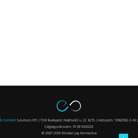
E-Content
Solutions Kft. | 1138 Budapest, Népfürdő u. 22. B/15. | Adószám: 13962092-2-43 |
Cégjegyzékszám: 01 09 882028
© 2007-2018 Minden jog fenntartva