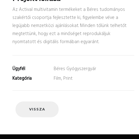
Az Actival multivitamin termékeket a Béres tudományos
szakértői csoportja fejlesztette ki, figyelembe véve a
legújabb nemzetközi ajánlásokat. Minden tőlünk telhetőt
megtettünk, hogy ezt a minőséget reprodukáljuk
nyomtatott és digitális formában egyaránt.
Ügyfél
Béres Gyógyszergyár
Kategória
Film, Print
VISSZA