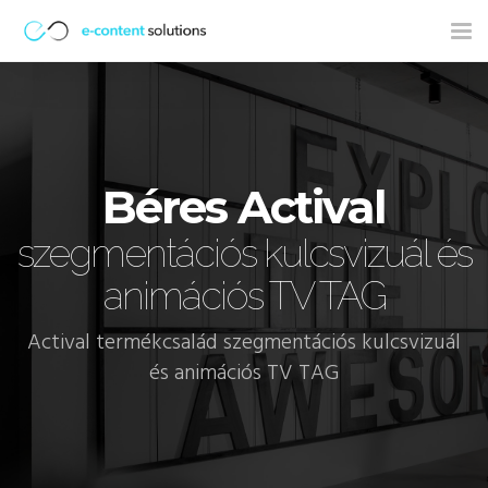
Tog
nav
Béres Actival
szegmentációs kulcsvizuál és
animációs TV TAG
Actival termékcsalád szegmentációs kulcsvizuál
és animációs TV TAG