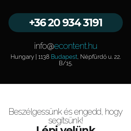
+36 20 934 3191
info@
econtent.hu
Hungary | 1138
Budapest
, Népfürdő u. 22.
B/15.
Beszélgessünk és engedd, hogy
segítsünk!
Lépj velünk