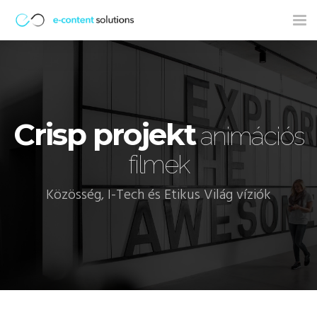
Tog
nav
Crisp projekt
animációs
filmek
Közösség, I-Tech és Etikus Világ víziók