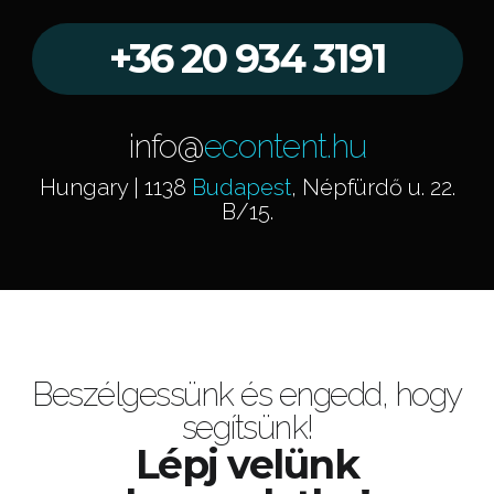
+36 20 934 3191
info@
econtent.hu
Hungary | 1138
Budapest
, Népfürdő u. 22.
B/15.
Beszélgessünk és engedd, hogy
segítsünk!
Lépj velünk