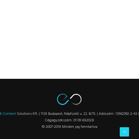
E-Content
Solutions Kft. | 1138 Budapest, Népfürdő u. 22. B/15. | Adószám: 13962092-2-43 |
Cégjegyzékszám: 01 09 882028
© 2007-2018 Minden jog fenntartva