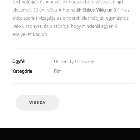
technológiák és innovációk hogyan befolyásolják majd
életünket 30 év múlva. A harmadik
Etikus Világ
című film az
etika szerint vizsgálja az emberek életmódját, egymáshoz
való viszonyát, és biztosítja, hogy mindenki egyenlő
esélyeket kapjon.
Ügyfél
University Of Surrey
Kategória
Film
VISSZA